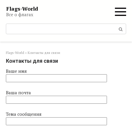
Перейти
Flags-World
к
Все о флагах
контенту
Поиск:
Flags-World
»
Контакты для связи
Контакты для связи
Ваше имя
Ваша почта
Тема сообщения