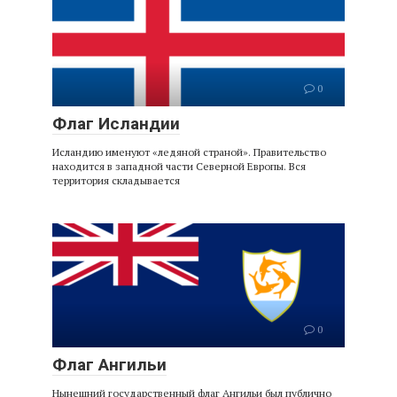
0
Флаг Исландии
Исландию именуют «ледяной страной». Правительство
находится в западной части Северной Европы. Вся
территория складывается
0
Флаг Ангильи
Нынешний государственный флаг Ангильи был публично