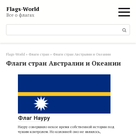
Перейти
Flags-World
к
Все о флагах
контенту
Поиск:
Flags-World
»
Флаги стран
»
Флаги стран Австралии и Океании
Флаги стран Австралии и Океании
Флаг Науру
Науру совершило некое время собственной истории под
чужим контролем. Но колонией оно не являлось,