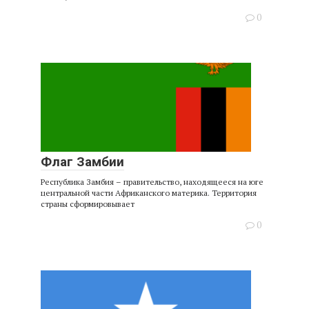
0
Флаг Замбии
Республика Замбия – правительство, находящееся на юге
центральной части Африканского материка. Территория
страны сформировывает
0