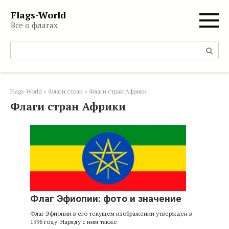
Перейти
Flags-World
к
Все о флагах
контенту
Поиск:
Flags-World
»
Флаги стран
»
Флаги стран Африки
Флаги стран Африки
Флаг Эфиопии: фото и значение
Флаг Эфиопии в его текущем изображении утвержден в
1996 году. Наряду с ним также