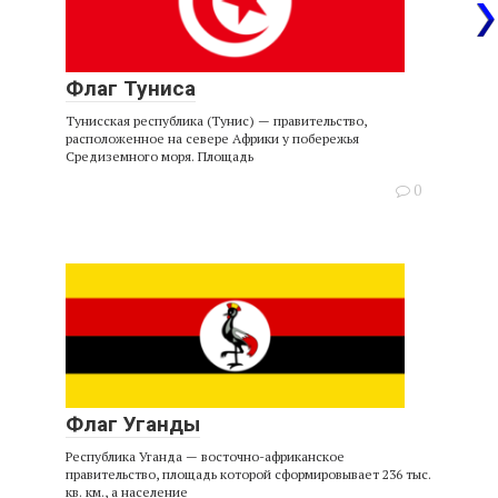
Флаг Туниса
Тунисская республика (Тунис) — правительство,
расположенное на севере Африки у побережья
Средиземного моря. Площадь
0
Флаг Уганды
Республика Уганда — восточно-африканское
правительство, площадь которой сформировывает 236 тыс.
кв. км., а население