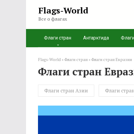
Перейти
Flags-World
к
Все о флагах
контенту
Флаги стран
Антарктида
Флаг
Flags-World
»
Флаги стран
»
Флаги стран Евразии
Флаги стран Евра
Флаги стран Азии
Флаги стра