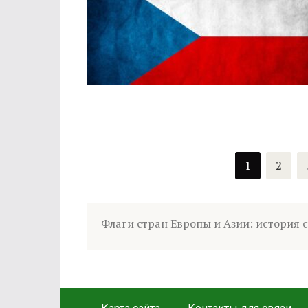
Пагинация
1
2
записей
Флаги стран Европы и Азии: история 