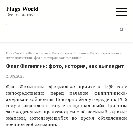
Перейти
Flags-World
к
Все о флагах
контенту
Поиск:
Flags-World
»
Флаги стран
»
Флаги стран Евразии
»
Флаги стран Азии
»
Флаг Филиппин: фото, история, как выглядит
Флаг Филиппин: фото, история, как выглядит
21.08.2021
Флаг Филиппин официально принят в 1898 году
непосредственно перед началом филиппинско-
американской войны. Повторно был утвержден в 1936
году и закреплен в статусе «национальный». При этом
законодательно предусмотрен ещё военный вариант
знамени, использующийся во время объявленной
военной мобилизации.