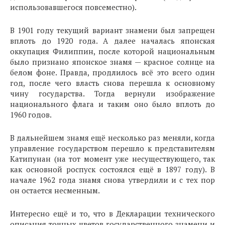
использовавшегося повсеместно).
В 1901 году текущий вариант знамени был запрещен
вплоть до 1920 года. А далее началась японская
оккупация Филиппин, после которой национальным
было признано японское знамя — красное солнце на
белом фоне. Правда, продлилось всё это всего один
год, после чего власть снова перешла к основному
чину государства. Тогда вернули изображение
национального флага и таким оно было вплоть до
1960 годов.
В дальнейшем знамя ещё несколько раз меняли, когда
управление государством перешло к представителям
Катипунан (на тот момент уже несуществующего, так
как основной роспуск состоялся ещё в 1897 году). В
начале 1962 года знамя снова утвердили и с тех пор
он остается несменным.
Интересно ещё и то, что в Декларации технического
описания точных цветов государственного знамени и