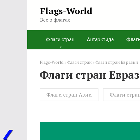
Перейти
Flags-World
к
Все о флагах
контенту
Флаги стран
Антарктида
Флаг
Flags-World
»
Флаги стран
»
Флаги стран Евразии
Флаги стран Евра
Флаги стран Азии
Флаги стра