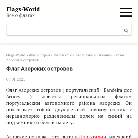
Перейти
Flags-World
к
Все о флагах
контенту
Поиск:
Flags-World
»
Флаги стран
»
Флаги стран Австралии и Океании
»
Флаг
Азорских островов
Флаг Азорских островов
04.01.2021
Флаг Азорских островов ( португальский : Bandeira дос
Açores ) является региональным флагом
португальским автономного района Азорских. Он
показывает собой двухцветный прямоугольник с
неравномерно разделенным полем на синий на
подъемнике и белый на лету.
Азорские острова – это регион
Португалии
, имеющий