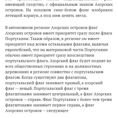
имеющий сходство, с официальным знаком Азорских
островов. На похожем сине-белом фоне изображен
летящий коршун, а под ним девять звезд.
В автономном регионе Азорских островов флаг
Азорских островов имеет приоритет сразу после флага
Португалии. Таким образом, в регионе он имеет
приоритет над всеми остальными флагами, включая
европейский, что на материковой части Португалии
обычно имеет приоритет сразу впоследствии
португальского флага. Азорский флаг будет поднят во
всех общественных строениях и на должностных
церемониях в регионе совместно с португальским
флагом. Когда существуют два флагштока,
португальский флаг занимает правый, а азорский
флаг — левый. Португальский флаг с тремя
флагштоками занимает центральный, а флаг Азорских
островов — справа. Флаг Португалии с более чем тремя
флагштоками занимает первое справа, а флаг
Азорских островов — следующее