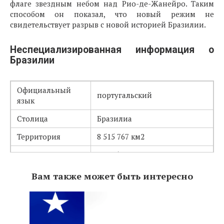
флаге звездным небом над Рио-де-Жанейро. Таким
способом он показал, что новый режим не
свидетельствует разрыв с новой историей Бразилии.
Неспециализированная информация о
Бразилии
Официальный
португальский
язык
Столица
Бразилиа
Территория
8 515 767 км2
Население
207 353 391 человек
бразильский реал (код BRL,
Вам также может быть интересно
Валюта
986)
Телефонный код
+55