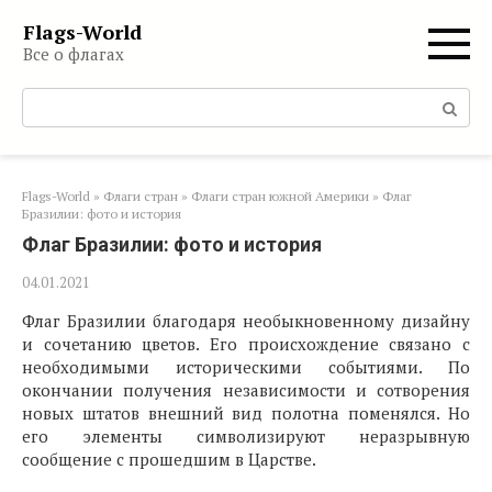
Перейти
Flags-World
к
Все о флагах
контенту
Поиск:
Flags-World
»
Флаги стран
»
Флаги стран южной Америки
»
Флаг
Бразилии: фото и история
Флаг Бразилии: фото и история
04.01.2021
Флаг Бразилии благодаря необыкновенному дизайну
и сочетанию цветов. Его происхождение связано с
необходимыми историческими событиями. По
окончании получения независимости и сотворения
новых штатов внешний вид полотна поменялся. Но
его элементы символизируют неразрывную
сообщение с прошедшим в Царстве.