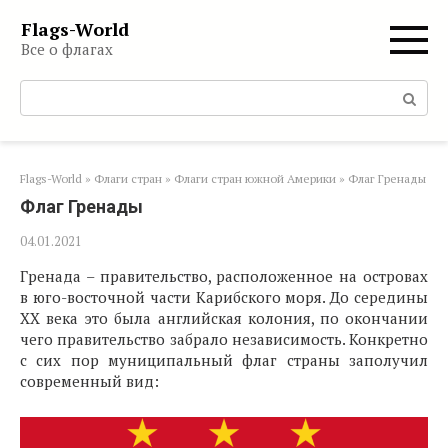
Перейти
Flags-World
к
Все о флагах
контенту
Поиск:
Flags-World
»
Флаги стран
»
Флаги стран южной Америки
»
Флаг Гренады
Флаг Гренады
04.01.2021
Гренада – правительство, расположенное на островах
в юго-восточной части Карибского моря. До середины
ХХ века это была английская колония, по окончании
чего правительство забрало независимость. Конкретно
с сих пор муниципальный флаг страны заполучил
современный вид: