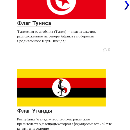
Флаг Туниса
Тунисская республика (Тунис) — правительство,
расположенное на севере Африки у побережья
Средиземного моря. Площадь
0
Флаг Уганды
Республика Уганда — восточно-африканское
правительство, площадь которой сформировывает 236 тыс.
кв. км., а население