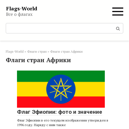
Перейти
Flags-World
к
Все о флагах
контенту
Поиск:
Flags-World
»
Флаги стран
»
Флаги стран Африки
Флаги стран Африки
Флаг Эфиопии: фото и значение
Флаг Эфиопии в его текущем изображении утвержден в
1996 году. Наряду с ним также