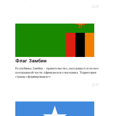
0
Флаг Замбии
Республика Замбия – правительство, находящееся на юге
центральной части Африканского материка. Территория
страны сформировывает
0