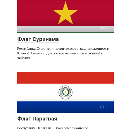
0
Флаг Суринама
Республика Суринам – правительство, расположенное в
Южной Америке. Долгое время являлось колонией и
забрало
0
Флаг Парагвая
Республика Парагвай — южноамериканское