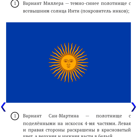
Вариант Миллера — темно-синее полотнище с
всевышним солнца Инти (покровитель инков);
Вариант Сан-Мартина — полотнище с
поделёнными на искосок 4-мя частями. Левая
и правая стороны раскрашены в красноватый
цвет, а верхняя и нижняя части в белый.