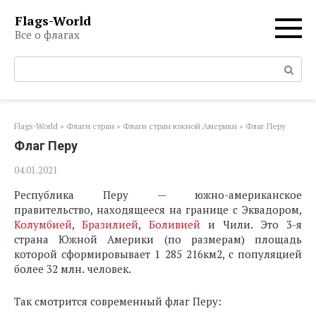
Перейти
Flags-World
к
Все о флагах
контенту
Поиск:
Flags-World
»
Флаги стран
»
Флаги стран южной Америки
»
Флаг Перу
Флаг Перу
04.01.2021
Республика Перу — южно-американское
правительство, находящееся на границе с Эквадором,
Колумбией
,
Бразилией
,
Боливией
и Чили. Это 3-я
страна Южной Америки (по размерам) площадь
которой сформировывает 1 285 216км2, с популяцией
более 32 млн. человек.
Так смотрится современный флаг Перу: