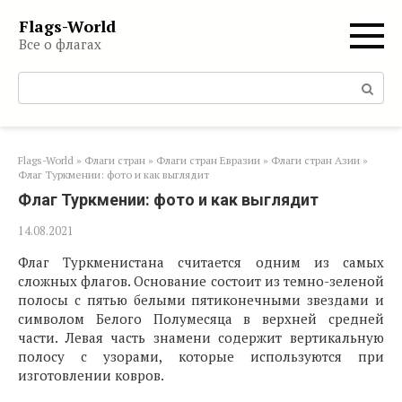
Перейти
Flags-World
к
Все о флагах
контенту
Поиск:
Flags-World
»
Флаги стран
»
Флаги стран Евразии
»
Флаги стран Азии
»
Флаг Туркмении: фото и как выглядит
Флаг Туркмении: фото и как выглядит
14.08.2021
Флаг Туркменистана считается одним из самых
сложных флагов. Основание состоит из темно-зеленой
полосы с пятью белыми пятиконечными звездами и
символом Белого Полумесяца в верхней средней
части. Левая часть знамени содержит вертикальную
полосу с узорами, которые используются при
изготовлении ковров.