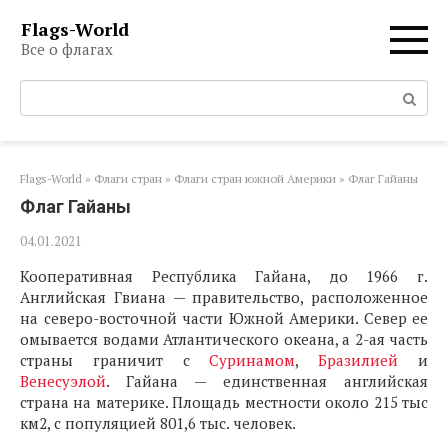
Перейти
Flags-World
к
Все о флагах
контенту
Поиск:
Flags-World
»
Флаги стран
»
Флаги стран южной Америки
»
Флаг Гайаны
Флаг Гайаны
04.01.2021
Кооперативная Республика Гайана, до 1966 г.
Английская Гвиана — правительство, расположенное
на северо-восточной части Южной Америки. Север ее
омывается водами Атлантического океана, а 2-ая часть
страны граничит с
Суринамом
,
Бразилией
и
Венесуэлой
. Гайана — единственная английская
страна на материке. Площадь местности около 215 тыс
км2, с популяцией 801,6 тыс. человек.