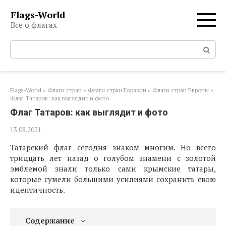
Перейти
Flags-World
к
Все о флагах
контенту
Поиск:
Flags-World
»
Флаги стран
»
Флаги стран Евразии
»
Флаги стран Европы
»
Флаг Татаров: как выглядит и фото
Флаг Татаров: как выглядит и фото
13.08.2021
Татарский флаг сегодня знаком многим. Но всего
тридцать лет назад о голубом знамени с золотой
эмблемой знали только сами крымские татары,
которые сумели большими усилиями сохранить свою
идентичность.
Содержание