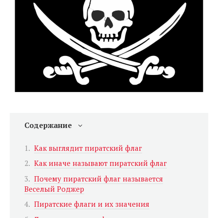
Содержание
Как выглядит пиратский флаг
Как иначе называют пиратский флаг
Почему пиратский флаг называется
Веселый Роджер
Пиратские флаги и их значения