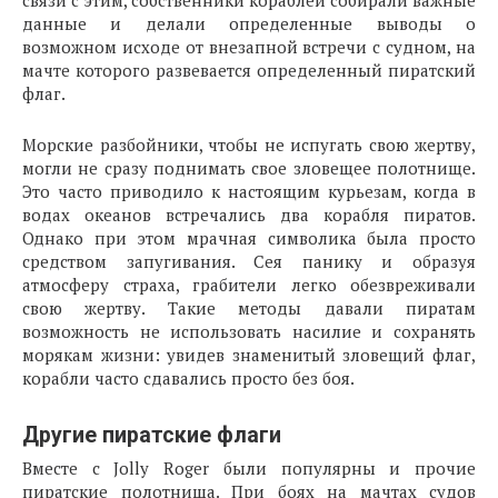
связи с этим, собственники кораблей собирали важные
данные и делали определенные выводы о
возможном исходе от внезапной встречи с судном, на
мачте которого развевается определенный пиратский
флаг.
Морские разбойники, чтобы не испугать свою жертву,
могли не сразу поднимать свое зловещее полотнище.
Это часто приводило к настоящим курьезам, когда в
водах океанов встречались два корабля пиратов.
Однако при этом мрачная символика была просто
средством запугивания. Сея панику и образуя
атмосферу страха, грабители легко обезвреживали
свою жертву. Такие методы давали пиратам
возможность не использовать насилие и сохранять
морякам жизни: увидев знаменитый зловещий флаг,
корабли часто сдавались просто без боя.
Другие пиратские флаги
Вместе с Jolly Roger были популярны и прочие
пиратские полотнища. При боях на мачтах судов