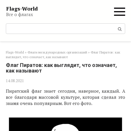
Перейти
Flags-World
к
Все о флагах
контенту
Поиск:
Flags-World
»
Флаги международных организаций
»
Флаг Пиратов: как
выглядит, что означает, как называют
Флаг Пиратов: как выглядит, что означает,
как называют
14.08.2021
Пиратский флаг знает сегодня, наверное, каждый. А
все благодаря массовой культуре, которая сделал это
знамя очень популярным. Вот его фото.