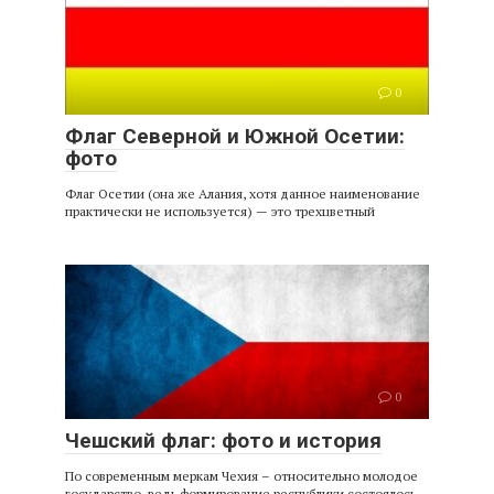
0
Флаг Северной и Южной Осетии:
фото
Флаг Осетии (она же Алания, хотя данное наименование
практически не используется) — это трехцветный
0
Чешский флаг: фото и история
По современным меркам Чехия – относительно молодое
государство, ведь формирование республики состоялось