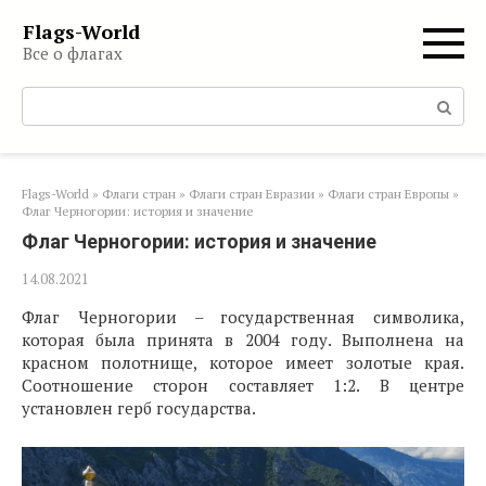
Перейти
Flags-World
к
Все о флагах
контенту
Поиск:
Flags-World
»
Флаги стран
»
Флаги стран Евразии
»
Флаги стран Европы
»
Флаг Черногории: история и значение
Флаг Черногории: история и значение
14.08.2021
Флаг Черногории – государственная символика,
которая была принята в 2004 году. Выполнена на
красном полотнище, которое имеет золотые края.
Соотношение сторон составляет 1:2. В центре
установлен герб государства.