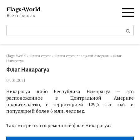
Перейти
Flags-World
к
Все о флагах
контенту
Поиск:
Flags-World
»
Флаги стран
»
Флаги стран северной Америки
»
Флаг
Никарагуа
Флаг Никарагуа
04.01.2021
Никарагуа либо Республика Никарагуа — это
расположенное в Центральной Америке
правительство, с территорией 129,5 тыс км2 и
популяцией более 6 млн. человек.
Так смотрится современный флаг Никарагуа: