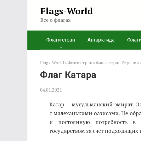
Перейти
Flags-World
к
Все о флагах
контенту
Флаги стран
Антарктида
Флаг
Flags-World
»
Флаги стран
»
Флаги стран Евразии
Флаг Катара
04.01.2021
Катар — мусульманский эмират. О
с малеханькими оазисами. Не об
и постоянную потребность в п
государством за счет подходящих