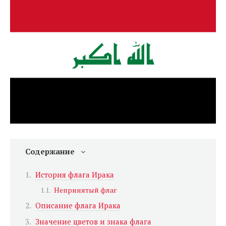
Содержание
История флага Ирака
Непринятый флаг
Описание флага Ирака
Значение цветов и знака флага