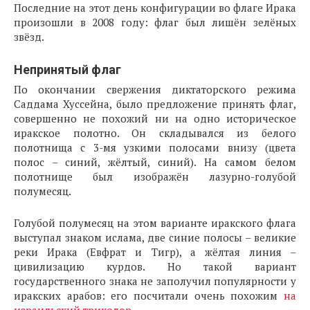
Последние на этот день конфигурации во флаге Ирака
произошли в 2008 году: флаг был лишён зелёных
звёзд.
Непринятый флаг
По окончании свержения диктаторского режима
Саддама Хуссейна, было предложение принять флаг,
совершенно не похожий ни на одно историческое
иракское полотно. Он складывался из белого
полотнища с 3-мя узкими полосами внизу (цвета
полос – синий, жёлтый, синий). На самом белом
полотнище был изображён лазурно-голубой
полумесяц.
Голубой полумесяц на этом варианте иракского флага
выступал знаком ислама, две синие полосы – великие
реки Ирака (Евфрат и Тигр), а жёлтая линия –
цивилизацию курдов. Но такой вариант
государственного знака не заполучил популярности у
иракских арабов: его посчитали очень похожим
на
израильский триколор
.