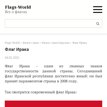
Перейти
Flags-World
к
Все о флагах
контенту
Поиск:
Flags-World
»
Флаги стран
»
Флаги стран Евразии
»
Флаг Ирака
Флаг Ирака
04.01.2021
Флаг Ирака – один из главных знаков
государственности данной страны. Сегодняшний
флаг Иракской республики достаточно юный: он был
принят парламентом страны в 2008 году.
Так смотрится современный флаг Ирака: