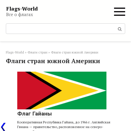
Перейти
Flags-World
к
Все о флагах
контенту
Поиск:
Flags-World
»
Флаги стран
»
Флаги стран южной Америки
Флаги стран южной Америки
Флаг Гайаны
Кооперативная Республика Гайана, до 1966 г. Английская
Гвиана — правительство, расположенное на северо-