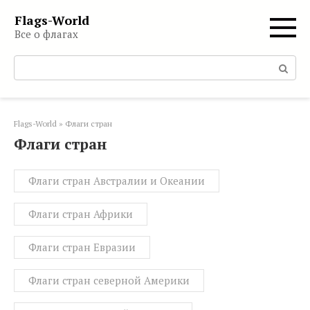
Перейти
Flags-World
к
Все о флагах
контенту
Поиск:
Flags-World
»
Флаги стран
Флаги стран
Флаги стран Австралии и Океании
Флаги стран Африки
Флаги стран Евразии
Флаги стран северной Америки