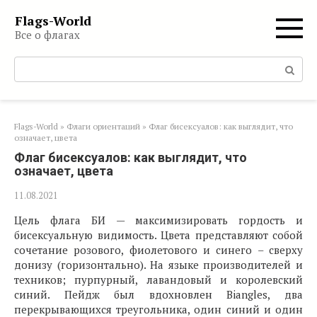
Перейти
Flags-World
к
Все о флагах
контенту
Поиск:
Flags-World
»
Флаги ориентаций
»
Флаг бисексуалов: как выглядит, что
означает, цвета
Флаг бисексуалов: как выглядит, что
означает, цвета
11.08.2021
Цель флага БИ — максимизировать гордость и
бисексуальную видимость. Цвета представляют собой
сочетание розового, фиолетового и синего – сверху
донизу (горизонтально). На языке производителей и
техников; пурпурный, лавандовый и королевский
синий. Пейдж был вдохновлен Biangles, два
перекрывающихся треугольника, один синий и один