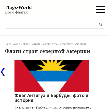
Перейти
Flags-World
к
Все о флагах
контенту
Поиск:
Flags-World
»
Флаги стран
»
Флаги стран северной Америки
Флаги стран северной Америки
Флаг Антигуа и Барбуды: фото и
история
Флаг Антигуа и Барбуды — прямоугольное полотнище с