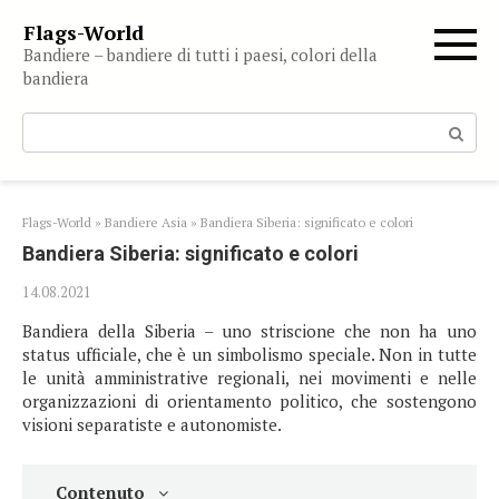
Skip
Flags-World
to
Bandiere – bandiere di tutti i paesi, colori della
content
bandiera
Search:
Flags-World
»
Bandiere Asia
»
Bandiera Siberia: significato e colori
Bandiera Siberia: significato e colori
14.08.2021
Bandiera della Siberia – uno striscione che non ha uno
status ufficiale, che è un simbolismo speciale. Non in tutte
le unità amministrative regionali, nei movimenti e nelle
organizzazioni di orientamento politico, che sostengono
visioni separatiste e autonomiste.
Contenuto