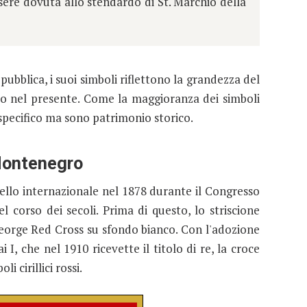
sere dovuta allo stendardo di St. Marchio della
ubblica, i suoi simboli riflettono la grandezza del
ito nel presente. Come la maggioranza dei simboli
specifico ma sono patrimonio storico.
Montenegro
ivello internazionale nel 1878 durante il Congresso
l corso dei secoli. Prima di questo, lo striscione
George Red Cross su sfondo bianco. Con l'adozione
 I, che nel 1910 ricevette il titolo di re, la croce
i cirillici rossi.