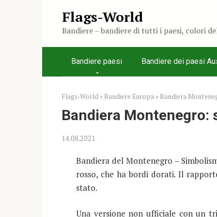
Skip
Flags-World
to
Bandiere – bandiere di tutti i paesi, colori d
content
Bandiere paesi
Bandiere dei paesi Aus
Flags-World
»
Bandiere Europa
»
Bandiera Montenegr
Bandiera Montenegro: si
14.08.2021
Bandiera del Montenegro – Simbolismo
rosso, che ha bordi dorati. Il rappor
stato.
Una versione non ufficiale con un tr