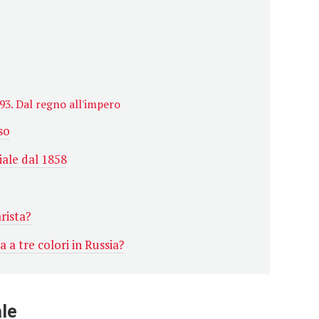
93. Dal regno all'impero
so
ale dal 1858
o
rista?
 a tre colori in Russia?
ale