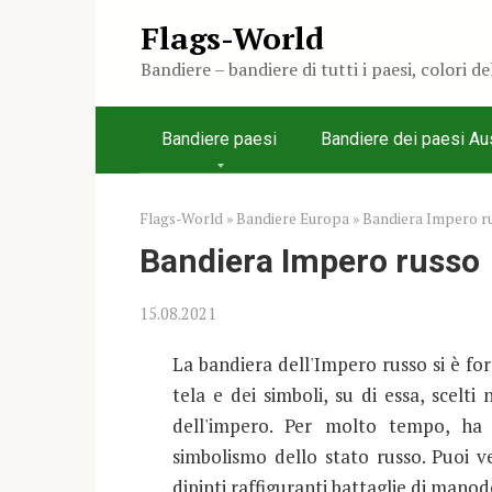
Skip
Flags-World
to
Bandiere – bandiere di tutti i paesi, colori d
content
Bandiere paesi
Bandiere dei paesi Aus
Flags-World
»
Bandiere Europa
»
Bandiera Impero r
Bandiera Impero russo
15.08.2021
La bandiera dell'Impero russo si è fo
tela e dei simboli, su di essa, scelti
dell'impero. Per molto tempo, ha
simbolismo dello stato russo. Puoi ve
dipinti raffiguranti battaglie di manod